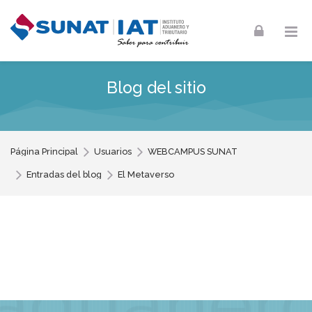
Skip to navigation
Skip to login form
Skip to footer
Salta al contenido principal
Blog del sitio
Página Principal
Usuarios
WEBCAMPUS SUNAT
Entradas del blog
El Metaverso
instituto
Entrada del blog por WEBCAMPUS SU
aduaner