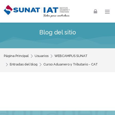
Skip to navigation
Skip to login form
Skip to footer
Salta al contenido principal
Blog del sitio
Página Principal
Usuarios
WEBCAMPUS SUNAT
Entradas del blog
Curso Aduanero y Tributario - CAT
instituto
Entrada del blog por WEBCAMPUS SU
aduaner