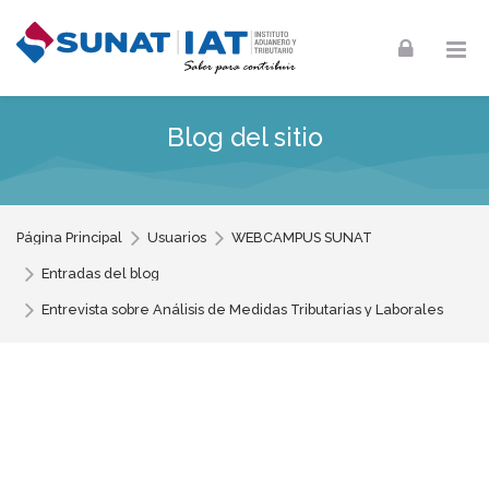
Skip to navigation
Skip to login form
Skip to footer
Salta al contenido principal
Blog del sitio
Página Principal
Usuarios
WEBCAMPUS SUNAT
Entradas del blog
Entrevista sobre Análisis de Medidas Tributarias y Laborales
instituto
Entrada del blog por WEBCAMPUS SU